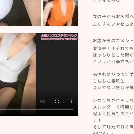
ドラマをみる
女の子からお客様
たくさんいやせる
お店からのコメン
凄清楚！！それで
ぱっちりとした瞳
というか目鼻立ち
品性もありつつ可
もちもち柔肌とニコ
スレてない感じが
かなり癒されそう
スレンダーで綺麗
程よく色気もあり
す！
そして耳元で甘く
ASMR・・