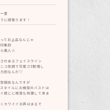
へ一言
ように頑張ります！
ト
もってお上品なんじゃ
が印象的
から美人☆
愛さのあるフェイスライン
ニコ笑顔で可愛さ3割増し
魅力的なんだ♡
な雰囲気なんですが
なスタイルにお椀型のバストは
イイ感じに視覚も刺激して来ま
囁くカワイイお声はまるで