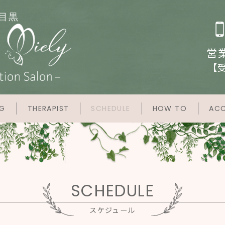
目黒
営業
【受
NG
THERAPIST
SCHEDULE
HOW TO
ACC
SCHEDULE
スケジュール